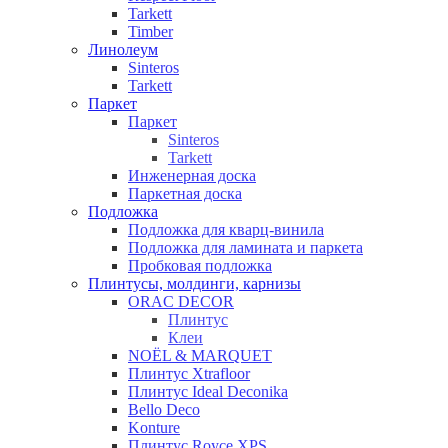
Tarkett
Timber
Линолеум
Sinteros
Tarkett
Паркет
Паркет
Sinteros
Tarkett
Инженерная доска
Паркетная доска
Подложка
Подложка для кварц-винила
Подложка для ламината и паркета
Пробковая подложка
Плинтусы, молдинги, карнизы
ORAC DECOR
Плинтус
Клеи
NOЁL & MARQUET
Плинтус Xtrafloor
Плинтус Ideal Deconika
Bello Deco
Konture
Плинтус Royce XPS