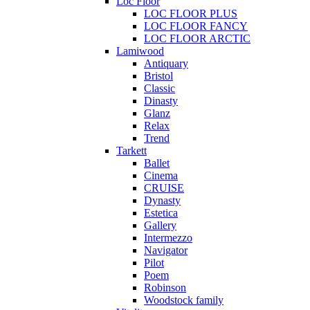
Loc Floor
LOC FLOOR PLUS
LOC FLOOR FANCY
LOC FLOOR ARCTIC
Lamiwood
Antiquary
Bristol
Classic
Dinasty
Glanz
Relax
Trend
Tarkett
Ballet
Cinema
CRUISE
Dynasty
Estetica
Gallery
Intermezzo
Navigator
Pilot
Poem
Robinson
Woodstock family