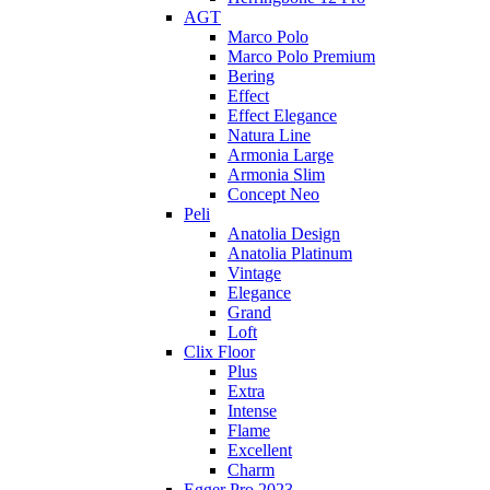
AGT
Marco Polo
Marco Polo Premium
Bering
Effect
Effect Elegance
Natura Line
Armonia Large
Armonia Slim
Concept Neo
Peli
Anatolia Design
Anatolia Platinum
Vintage
Elegance
Grand
Loft
Clix Floor
Plus
Extra
Intense
Flame
Excellent
Charm
Egger Pro 2023