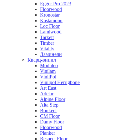
Egger Pro 2023
Floorwood
Kronostar
Kastamonu
Loc Floor
Lamiwood
Tarkett
Timber
Vitality
Ламинели
Кварц-винил
Moduleo
Vinilam
VinilPol
Vinilpol Herrigbone
Art East
Adelar
Alpine Floor
Alta Step
Bonkeel
CM Floor
Damy Floor
Floorwood
Planker
Respect Floor