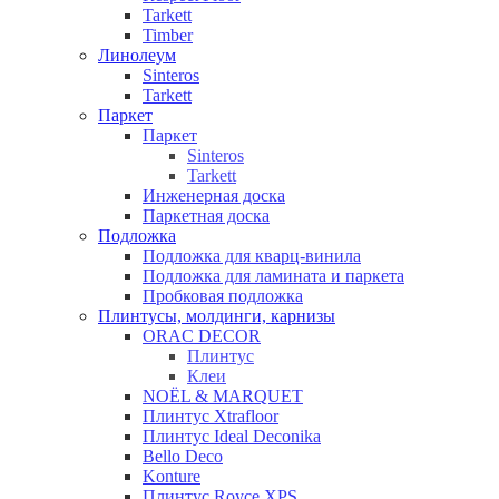
Tarkett
Timber
Линолеум
Sinteros
Tarkett
Паркет
Паркет
Sinteros
Tarkett
Инженерная доска
Паркетная доска
Подложка
Подложка для кварц-винила
Подложка для ламината и паркета
Пробковая подложка
Плинтусы, молдинги, карнизы
ORAC DECOR
Плинтус
Клеи
NOЁL & MARQUET
Плинтус Xtrafloor
Плинтус Ideal Deconika
Bello Deco
Konture
Плинтус Royce XPS