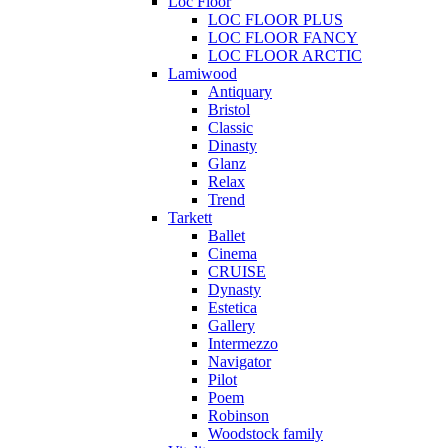
Loc Floor
LOC FLOOR PLUS
LOC FLOOR FANCY
LOC FLOOR ARCTIC
Lamiwood
Antiquary
Bristol
Classic
Dinasty
Glanz
Relax
Trend
Tarkett
Ballet
Cinema
CRUISE
Dynasty
Estetica
Gallery
Intermezzo
Navigator
Pilot
Poem
Robinson
Woodstock family