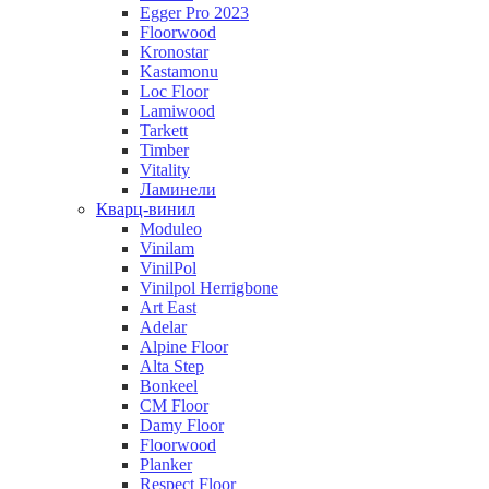
Egger Pro 2023
Floorwood
Kronostar
Kastamonu
Loc Floor
Lamiwood
Tarkett
Timber
Vitality
Ламинели
Кварц-винил
Moduleo
Vinilam
VinilPol
Vinilpol Herrigbone
Art East
Adelar
Alpine Floor
Alta Step
Bonkeel
CM Floor
Damy Floor
Floorwood
Planker
Respect Floor