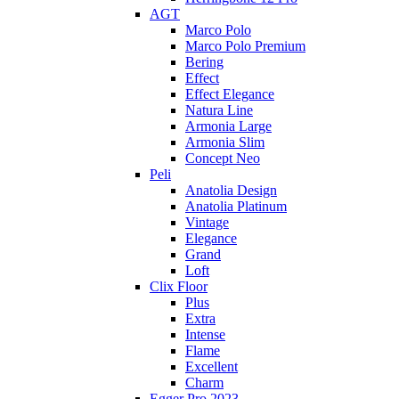
AGT
Marco Polo
Marco Polo Premium
Bering
Effect
Effect Elegance
Natura Line
Armonia Large
Armonia Slim
Concept Neo
Peli
Anatolia Design
Anatolia Platinum
Vintage
Elegance
Grand
Loft
Clix Floor
Plus
Extra
Intense
Flame
Excellent
Charm
Egger Pro 2023