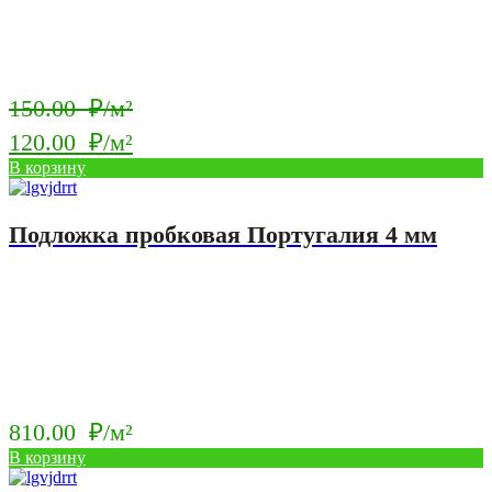
Первоначальная
150.00
₽/м²
цена
120.00
₽/м²
составляла
Текущая
В корзину
150.00
цена:
₽/
120.00
Подложка пробковая Португалия 4 мм
м².
₽/
м².
810.00
₽/м²
В корзину