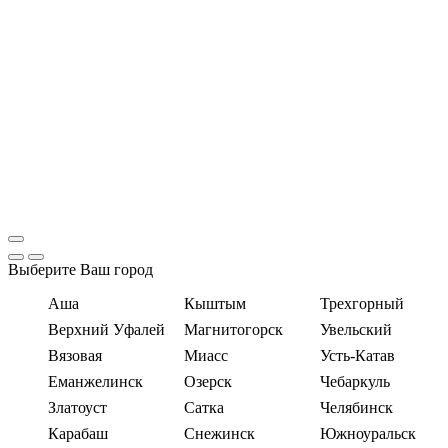
Выберите Ваш город
Аша
Кыштым
Трехгорный
Верхний Уфалей
Магнитогорск
Увельский
Вязовая
Миасс
Усть-Катав
Еманжелинск
Озерск
Чебаркуль
Златоуст
Сатка
Челябинск
Карабаш
Снежинск
Южноуральск