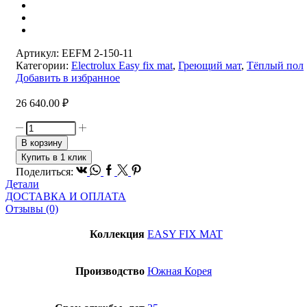
Артикул:
EEFM 2-150-11
Категории:
Electrolux Easy fix mat
,
Греющий мат
,
Тёплый пол
Добавить в избранное
26 640.00
₽
Количество
товара
В корзину
Комплект
Купить в 1 клик
теплого
Vk
Whatsapp
Facebook
Twitter
Pinterest
Поделиться:
пола
Детали
(мат)
ДОСТАВКА И ОПЛАТА
Electrolux
Отзывы (0)
EEFM
2-
Коллекция
EASY FIX MAT
150-
11
Производство
Южная Корея