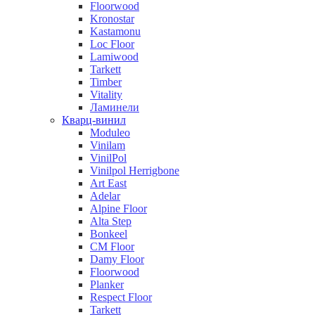
Floorwood
Kronostar
Kastamonu
Loc Floor
Lamiwood
Tarkett
Timber
Vitality
Ламинели
Кварц-винил
Moduleo
Vinilam
VinilPol
Vinilpol Herrigbone
Art East
Adelar
Alpine Floor
Alta Step
Bonkeel
CM Floor
Damy Floor
Floorwood
Planker
Respect Floor
Tarkett