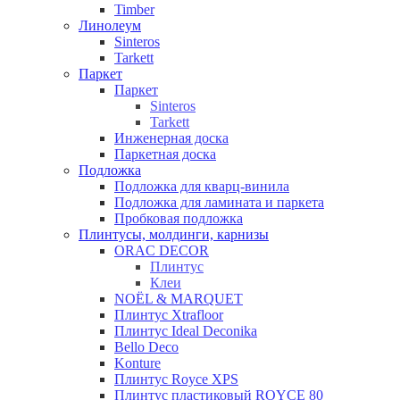
Timber
Линолеум
Sinteros
Tarkett
Паркет
Паркет
Sinteros
Tarkett
Инженерная доска
Паркетная доска
Подложка
Подложка для кварц-винила
Подложка для ламината и паркета
Пробковая подложка
Плинтусы, молдинги, карнизы
ORAC DECOR
Плинтус
Клеи
NOЁL & MARQUET
Плинтус Xtrafloor
Плинтус Ideal Deconika
Bello Deco
Konture
Плинтус Royce XPS
Плинтус пластиковый ROYCE 80