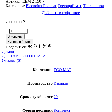
Артикул:
EEM 2-150-7
Категории:
Electrolux Eco mat
,
Греющий мат
,
Тёплый пол
Добавить в избранное
20 190.00
₽
Количество
товара
В корзину
Комплект
Купить в 1 клик
теплого
Vk
Whatsapp
Facebook
Twitter
Pinterest
Поделиться:
пола
Детали
(мат)
ДОСТАВКА И ОПЛАТА
Electrolux
Отзывы (0)
EEM
2-
Коллекция
ECO MAT
150-
7
Производство
Израиль
Срок службы, лет
20
Форма поставки
Комплект