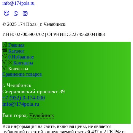
info@174pola.ru
© 2025 174 Пола | г. Челябинск.
ИНН:
027003960702 | ОГРНИП: 322745600041888
Главная
Каталог
0
Избранное
Контакты
Контакты
Сравнение товаров
г. Челябинск
Свердловский проспект 39
+7 (932) 0-174-000
info@174pola.ru
Ваш город:
Челябинск
Вся информация на сайте, включая цены, не является
публичной офертой, определяемой статьей 437 п.2 ГК РФ и