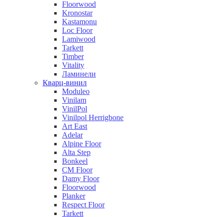
Floorwood
Kronostar
Kastamonu
Loc Floor
Lamiwood
Tarkett
Timber
Vitality
Ламинели
Кварц-винил
Moduleo
Vinilam
VinilPol
Vinilpol Herrigbone
Art East
Adelar
Alpine Floor
Alta Step
Bonkeel
CM Floor
Damy Floor
Floorwood
Planker
Respect Floor
Tarkett