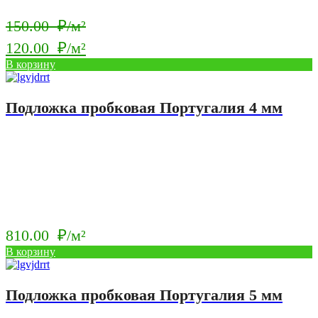
Первоначальная
150.00
₽/м²
цена
120.00
₽/м²
составляла
Текущая
В корзину
150.00
цена:
₽/
120.00
Подложка пробковая Португалия 4 мм
м².
₽/
м².
810.00
₽/м²
В корзину
Подложка пробковая Португалия 5 мм