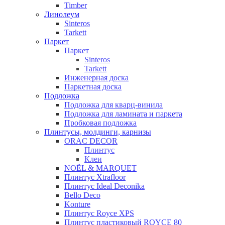
Timber
Линолеум
Sinteros
Tarkett
Паркет
Паркет
Sinteros
Tarkett
Инженерная доска
Паркетная доска
Подложка
Подложка для кварц-винила
Подложка для ламината и паркета
Пробковая подложка
Плинтусы, молдинги, карнизы
ORAC DECOR
Плинтус
Клеи
NOЁL & MARQUET
Плинтус Xtrafloor
Плинтус Ideal Deconika
Bello Deco
Konture
Плинтус Royce XPS
Плинтус пластиковый ROYCE 80