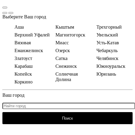
Выберите Ваш город
Аша
Кыштым
Трехгорный
Верхний Уфалей
Магнитогорск
Увельский
Вязовая
Миасс
Усть-Катав
Еманжелинск
Озерск
Чебаркуль
Златоуст
Сатка
Челябинск
Карабаш
Снежинск
Южноуральск
Копейск
Солнечная
Юрюзань
Долина
Коркино
Ваш город
Поиск