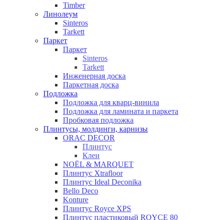
Timber
Линолеум
Sinteros
Tarkett
Паркет
Паркет
Sinteros
Tarkett
Инженерная доска
Паркетная доска
Подложка
Подложка для кварц-винила
Подложка для ламината и паркета
Пробковая подложка
Плинтусы, молдинги, карнизы
ORAC DECOR
Плинтус
Клеи
NOЁL & MARQUET
Плинтус Xtrafloor
Плинтус Ideal Deconika
Bello Deco
Konture
Плинтус Royce XPS
Плинтус пластиковый ROYCE 80