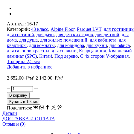
Артикул:
16-17
Категорий:
43 класс
,
Alpine Floor
,
Parquet LVT
,
для гостиниц
для гостиной
,
для дачи
,
для детских садов
,
для детской
,
для
дома
,
для душа
,
для жилых помещений
,
для кабинета
,
для
квартиры
,
для комнаты
,
для коридора
,
для кухни
,
для офиса
,
для салонов красоты
,
для спальни
,
Кварц-винил
,
Кварцевый
ламинат (SPC)
,
Китай
,
Под дерево
,
С 4х сторон V-образная
,
Толщина 2,5 мм
Добавить в избранное
Первоначальная
Текущая
2 652.00
₽/м²
2 142.00
₽/м²
цена
цена:
составляла
2
Количество
2
142.00
товара
В корзину
652.00
Кварц
₽/
Купить в 1 клик
виниловая
₽/
м².
Vk
Whatsapp
Facebook
Twitter
Pinterest
Поделиться:
плитка
м².
Детали
Parquet
ДОСТАВКА И ОПЛАТА
LVT
Отзывы (0)
Дуб
Синистра