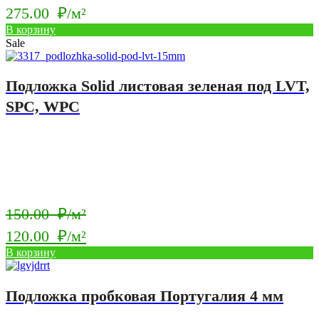
275.00
₽/м²
В корзину
Sale
Подложка Solid листовая зеленая под LVT,
SPC, WPC
Первоначальная
150.00
₽/м²
цена
120.00
₽/м²
составляла
Текущая
В корзину
150.00
цена:
₽/
120.00
Подложка пробковая Португалия 4 мм
м².
₽/