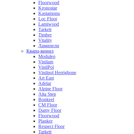
Floorwood
Kronostar
Kastamonu
Loc Floor
Lamiwood
Tarkett
Timber
Vitality
Ламинели
Кварц-винил
Moduleo
Vinilam
VinilPol
Vinilpol Herrigbone
Art East
Adelar
Alpine Floor
Alta Step
Bonkeel
CM Floor
Damy Floor
Floorwood
Planker
Respect Floor
Tarkett