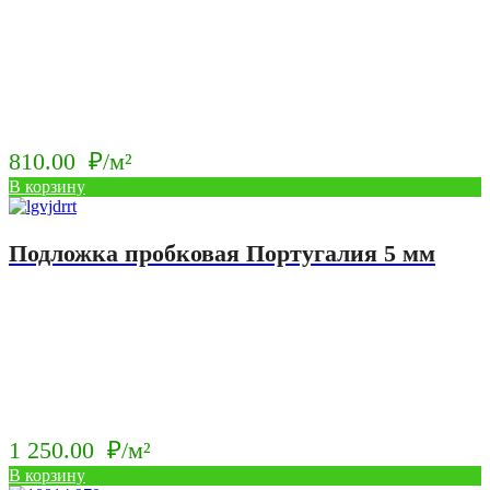
м².
810.00
₽/м²
В корзину
Подложка пробковая Португалия 5 мм
1 250.00
₽/м²
В корзину