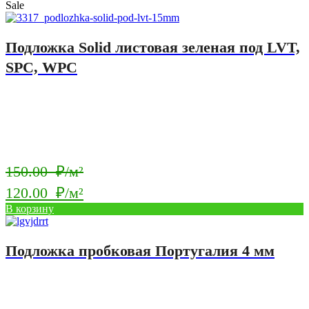
Sale
Подложка Solid листовая зеленая под LVT,
SPC, WPC
Первоначальная
150.00
₽/м²
цена
120.00
₽/м²
составляла
Текущая
В корзину
150.00
цена:
₽/
120.00
Подложка пробковая Португалия 4 мм
м².
₽/
м².