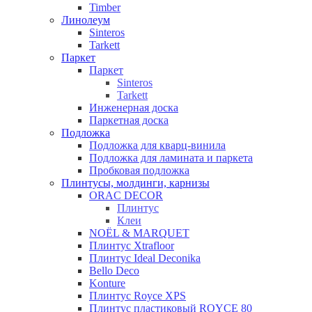
Timber
Линолеум
Sinteros
Tarkett
Паркет
Паркет
Sinteros
Tarkett
Инженерная доска
Паркетная доска
Подложка
Подложка для кварц-винила
Подложка для ламината и паркета
Пробковая подложка
Плинтусы, молдинги, карнизы
ORAC DECOR
Плинтус
Клеи
NOЁL & MARQUET
Плинтус Xtrafloor
Плинтус Ideal Deconika
Bello Deco
Konture
Плинтус Royce XPS
Плинтус пластиковый ROYCE 80