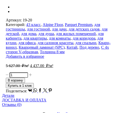
Артикул:
19-20
Категорий:
43 класс
,
Alpine Floor
,
Parquet Premium
,
для
гостиницы
,
для гостиной
,
для дачи
,
для детских садов
,
для
детской
,
для дома
,
для душа
,
для жилых помещений
,
для
кабинета
,
для квартиры
,
для комнаты
,
для коридора
,
для
кухни
,
для офиса
,
для салонов красоты
,
для спальни
,
Кварц-
винил
,
Кварцевый ламинат (SPC)
,
Китай
,
Под дерево
,
С 4х
сторон V-образная
,
Толщина 8 мм
Добавить в избранное
Первоначальная
Текущая
5 627.00
₽/м²
4 437.00
₽/м²
цена
цена:
составляла
4
Количество
5
437.00
товара
В корзину
627.00
Кварцевый
₽/
Купить в 1 клик
ламинат
₽/
м².
Vk
Whatsapp
Facebook
Twitter
Pinterest
Поделиться:
SPC
м².
Детали
Alpine
ДОСТАВКА И ОПЛАТА
Floor
Отзывы (0)
Parquet
Premium