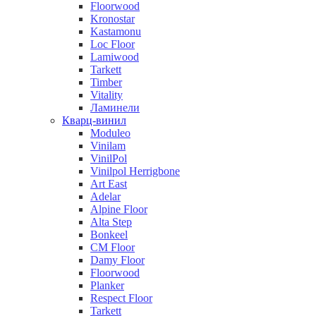
Floorwood
Kronostar
Kastamonu
Loc Floor
Lamiwood
Tarkett
Timber
Vitality
Ламинели
Кварц-винил
Moduleo
Vinilam
VinilPol
Vinilpol Herrigbone
Art East
Adelar
Alpine Floor
Alta Step
Bonkeel
CM Floor
Damy Floor
Floorwood
Planker
Respect Floor
Tarkett