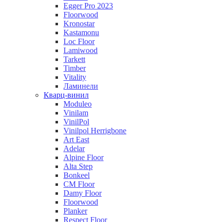
Egger Pro 2023
Floorwood
Kronostar
Kastamonu
Loc Floor
Lamiwood
Tarkett
Timber
Vitality
Ламинели
Кварц-винил
Moduleo
Vinilam
VinilPol
Vinilpol Herrigbone
Art East
Adelar
Alpine Floor
Alta Step
Bonkeel
CM Floor
Damy Floor
Floorwood
Planker
Respect Floor