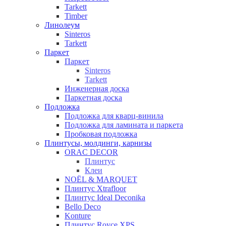
Tarkett
Timber
Линолеум
Sinteros
Tarkett
Паркет
Паркет
Sinteros
Tarkett
Инженерная доска
Паркетная доска
Подложка
Подложка для кварц-винила
Подложка для ламината и паркета
Пробковая подложка
Плинтусы, молдинги, карнизы
ORAC DECOR
Плинтус
Клеи
NOЁL & MARQUET
Плинтус Xtrafloor
Плинтус Ideal Deconika
Bello Deco
Konture
Плинтус Royce XPS