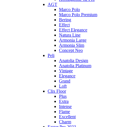
AGT
Marco Polo
Marco Polo Premium
Bering
Effect
Effect Elegance
Natura Line
Armonia Large
Armonia Slim
Concept Neo
Peli
Anatolia Design
Anatolia Platinum
Vintage
Elegance
Grand
Loft
Clix Floor
Plus
Extra
Intense
Flame
Excellent
Charm
Egger Pro 2023