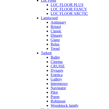
Loc Floor
LOC FLOOR PLUS
LOC FLOOR FANCY
LOC FLOOR ARCTIC
Lamiwood
Antiquary
Bristol
Classic
Dinasty
Glanz
Relax
Trend
Tarkett
Ballet
Cinema
CRUISE
Dynasty
Estetica
Gallery
Intermezzo
Navigator
Pilot
Poem
Robinson
Woodstock family