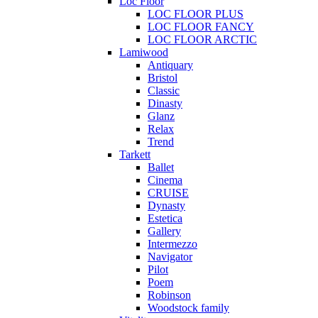
Loc Floor
LOC FLOOR PLUS
LOC FLOOR FANCY
LOC FLOOR ARCTIC
Lamiwood
Antiquary
Bristol
Classic
Dinasty
Glanz
Relax
Trend
Tarkett
Ballet
Cinema
CRUISE
Dynasty
Estetica
Gallery
Intermezzo
Navigator
Pilot
Poem
Robinson
Woodstock family