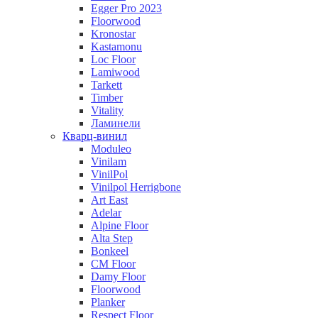
Egger Pro 2023
Floorwood
Kronostar
Kastamonu
Loc Floor
Lamiwood
Tarkett
Timber
Vitality
Ламинели
Кварц-винил
Moduleo
Vinilam
VinilPol
Vinilpol Herrigbone
Art East
Adelar
Alpine Floor
Alta Step
Bonkeel
CM Floor
Damy Floor
Floorwood
Planker
Respect Floor