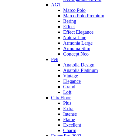
AGT
Marco Polo
Marco Polo Premium
Bering
Effect
Effect Elegance
Natura Line
Armonia Large
Armonia Slim
Concept Neo
Peli
Anatolia Design
Anatolia Platinum
Vintage
Elegance
Grand
Loft
Clix Floor
Plus
Extra
Intense
Flame
Excellent
Charm
Egger Pro 2023