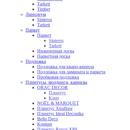
Tarkett
Timber
Линолеум
Sinteros
Tarkett
Паркет
Паркет
Sinteros
Tarkett
Инженерная доска
Паркетная доска
Подложка
Подложка для кварц-винила
Подложка для ламината и паркета
Пробковая подложка
Плинтусы, молдинги, карнизы
ORAC DECOR
Плинтус
Клеи
NOЁL & MARQUET
Плинтус Xtrafloor
Плинтус Ideal Deconika
Bello Deco
Konture
Плинтус Royce XPS