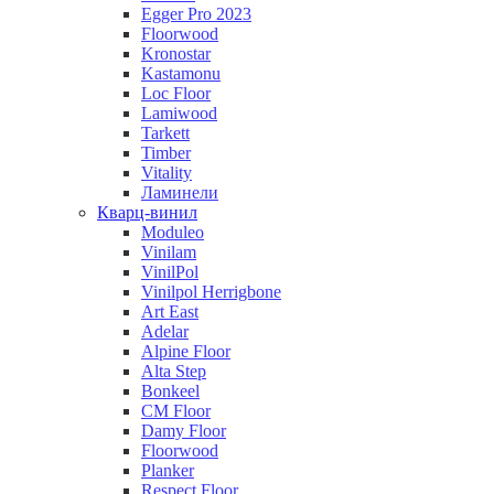
Egger Pro 2023
Floorwood
Kronostar
Kastamonu
Loc Floor
Lamiwood
Tarkett
Timber
Vitality
Ламинели
Кварц-винил
Moduleo
Vinilam
VinilPol
Vinilpol Herrigbone
Art East
Adelar
Alpine Floor
Alta Step
Bonkeel
CM Floor
Damy Floor
Floorwood
Planker
Respect Floor