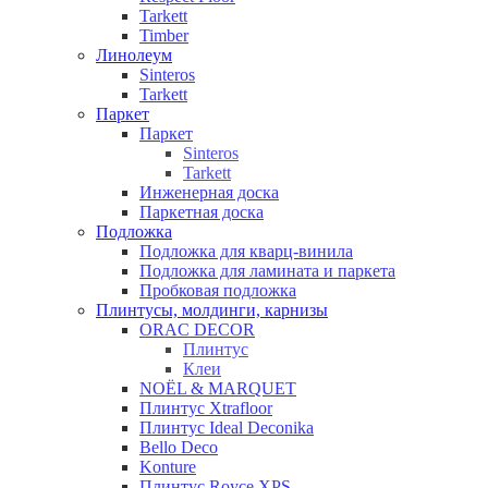
Tarkett
Timber
Линолеум
Sinteros
Tarkett
Паркет
Паркет
Sinteros
Tarkett
Инженерная доска
Паркетная доска
Подложка
Подложка для кварц-винила
Подложка для ламината и паркета
Пробковая подложка
Плинтусы, молдинги, карнизы
ORAC DECOR
Плинтус
Клеи
NOЁL & MARQUET
Плинтус Xtrafloor
Плинтус Ideal Deconika
Bello Deco
Konture
Плинтус Royce XPS