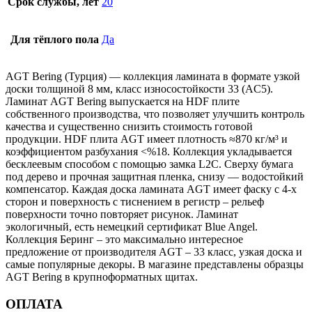
Срок службы, лет
20
Для тёплого пола
Да
AGT Bering (Турция) — коллекция ламината в формате узкой
доски толщиной 8 мм, класс износостойкости 33 (AC5).
Ламинат AGT Bering выпускается на HDF плите
собственного производства, что позволяет улучшить контроль
качества и существенно снизить стоимость готовой
продукции. HDF плита AGT имеет плотность ≈870 кг/м³ и
коэффициентом разбухания <%18. Коллекция укладывается
бесклеевым способом с помощью замка L2C. Сверху бумага
под дерево и прочная защитная пленка, снизу — водостойкий
компенсатор. Каждая доска ламината AGT имеет фаску с 4-х
сторон и поверхность с тиснением в регистр – рельеф
поверхности точно повторяет рисунок. Ламинат
экологичный, есть немецкий сертификат Blue Angel.
Коллекция Беринг – это максимально интересное
предложение от производителя AGT – 33 класс, узкая доска и
самые популярные декоры. В магазине представлены образцы
AGT Bering в крупноформатных щитах.
ОПЛАТА