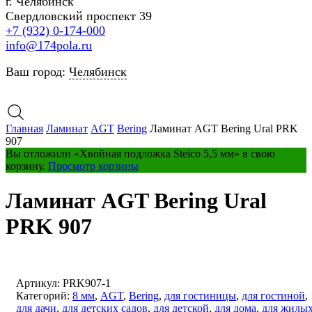
г. Челябинск
Свердловский проспект 39
+7 (932) 0-174-000
info@174pola.ru
Ваш город:
Челябинск
Главная
Ламинат
AGT
Bering
Ламинат AGT Bering Ural PRK
907
Вы отложили «Хвойная подложка Steico 5,5 мм» в свою
корзину.
Просмотр корзины
Ламинат AGT Bering Ural
PRK 907
Артикул:
PRK907-1
Категорий:
8 мм
,
AGT
,
Bering
,
для гостиницы
,
для гостиной
,
для дачи
,
для детских садов
,
для детской
,
для дома
,
для жилы