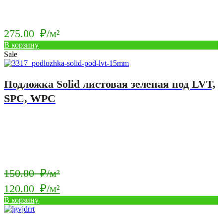
275.00
₽/м²
В корзину
Sale
Подложка Solid листовая зеленая под LVT,
SPC, WPC
Первоначальная
150.00
₽/м²
цена
120.00
₽/м²
составляла
Текущая
В корзину
150.00
цена: