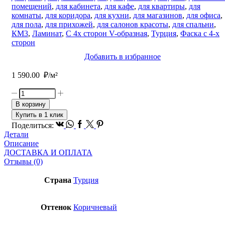
помещений
,
для кабинета
,
для кафе
,
для квартиры
,
для
комнаты
,
для коридора
,
для кухни
,
для магазинов
,
для офиса
,
для пола
,
для прихожей
,
для салонов красоты
,
для спальни
,
КМ3
,
Ламинат
,
С 4х сторон V-образная
,
Турция
,
Фаска с 4-х
сторон
Добавить в избранное
1 590.00
₽/м²
Количество
товара
В корзину
Ламинат
Купить в 1 клик
AGT
Vk
Whatsapp
Facebook
Twitter
Pinterest
Поделиться:
Bering
Детали
Ural
Описание
PRK
ДОСТАВКА И ОПЛАТА
907
Отзывы (0)
Страна
Турция
Оттенок
Коричневый