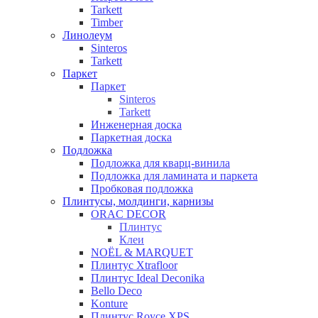
Tarkett
Timber
Линолеум
Sinteros
Tarkett
Паркет
Паркет
Sinteros
Tarkett
Инженерная доска
Паркетная доска
Подложка
Подложка для кварц-винила
Подложка для ламината и паркета
Пробковая подложка
Плинтусы, молдинги, карнизы
ORAC DECOR
Плинтус
Клеи
NOЁL & MARQUET
Плинтус Xtrafloor
Плинтус Ideal Deconika
Bello Deco
Konture
Плинтус Royce XPS