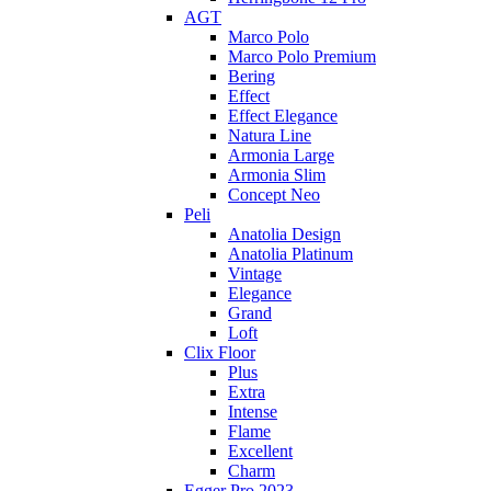
AGT
Marco Polo
Marco Polo Premium
Bering
Effect
Effect Elegance
Natura Line
Armonia Large
Armonia Slim
Concept Neo
Peli
Anatolia Design
Anatolia Platinum
Vintage
Elegance
Grand
Loft
Clix Floor
Plus
Extra
Intense
Flame
Excellent
Charm
Egger Pro 2023