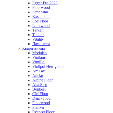
Egger Pro 2023
Floorwood
Kronostar
Kastamonu
Loc Floor
Lamiwood
Tarkett
Timber
Vitality
Ламинели
Кварц-винил
Moduleo
Vinilam
VinilPol
Vinilpol Herrigbone
Art East
Adelar
Alpine Floor
Alta Step
Bonkeel
CM Floor
Damy Floor
Floorwood
Planker
Respect Floor