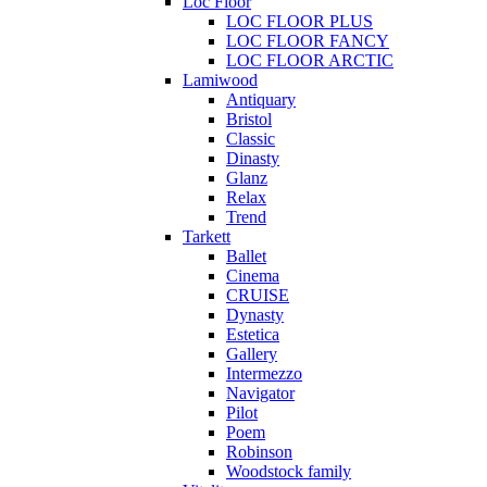
Loc Floor
LOC FLOOR PLUS
LOC FLOOR FANCY
LOC FLOOR ARCTIC
Lamiwood
Antiquary
Bristol
Classic
Dinasty
Glanz
Relax
Trend
Tarkett
Ballet
Cinema
CRUISE
Dynasty
Estetica
Gallery
Intermezzo
Navigator
Pilot
Poem
Robinson
Woodstock family