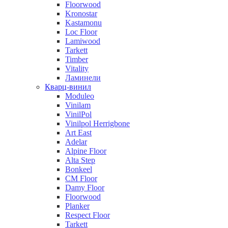
Floorwood
Kronostar
Kastamonu
Loc Floor
Lamiwood
Tarkett
Timber
Vitality
Ламинели
Кварц-винил
Moduleo
Vinilam
VinilPol
Vinilpol Herrigbone
Art East
Adelar
Alpine Floor
Alta Step
Bonkeel
CM Floor
Damy Floor
Floorwood
Planker
Respect Floor
Tarkett