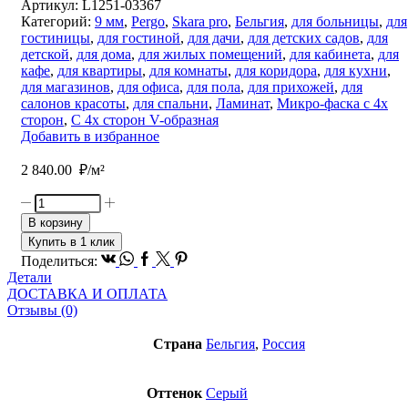
Артикул:
L1251-03367
Категорий:
9 мм
,
Pergo
,
Skara pro
,
Бельгия
,
для больницы
,
для
гостиницы
,
для гостиной
,
для дачи
,
для детских садов
,
для
детской
,
для дома
,
для жилых помещений
,
для кабинета
,
для
кафе
,
для квартиры
,
для комнаты
,
для коридора
,
для кухни
,
для магазинов
,
для офиса
,
для пола
,
для прихожей
,
для
салонов красоты
,
для спальни
,
Ламинат
,
Микро-фаска с 4х
сторон
,
С 4х сторон V-образная
Добавить в избранное
2 840.00
₽/м²
Количество
товара
В корзину
Ламинат
Купить в 1 клик
PERGO
Vk
Whatsapp
Facebook
Twitter
Pinterest
Поделиться:
Skara
Детали
pro
ДОСТАВКА И ОПЛАТА
Известково-
Отзывы (0)
серый
дуб
Страна
Бельгия
,
Россия
Оттенок
Серый