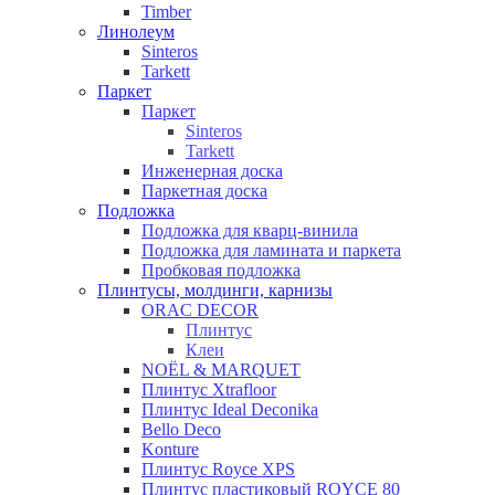
Timber
Линолеум
Sinteros
Tarkett
Паркет
Паркет
Sinteros
Tarkett
Инженерная доска
Паркетная доска
Подложка
Подложка для кварц-винила
Подложка для ламината и паркета
Пробковая подложка
Плинтусы, молдинги, карнизы
ORAC DECOR
Плинтус
Клеи
NOЁL & MARQUET
Плинтус Xtrafloor
Плинтус Ideal Deconika
Bello Deco
Konture
Плинтус Royce XPS
Плинтус пластиковый ROYCE 80