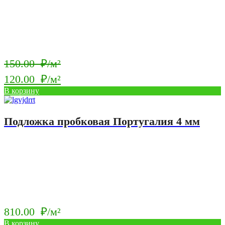
Первоначальная
150.00
₽/м²
цена
120.00
₽/м²
составляла
Текущая
В корзину
150.00
цена:
₽/
120.00
Подложка пробковая Португалия 4 мм
м².
₽/
м².
810.00
₽/м²
В корзину