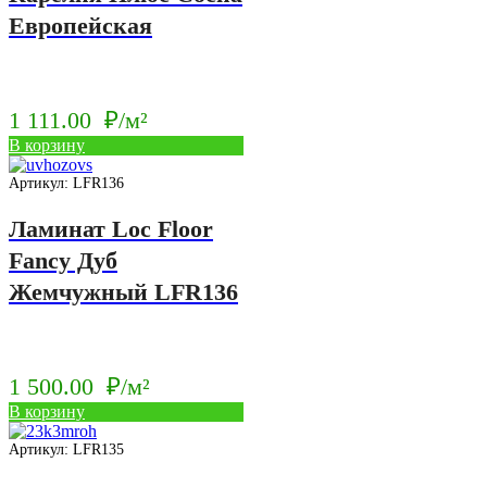
Европейская
м².
1 111.00
₽/м²
В корзину
Артикул: LFR136
Ламинат Loc Floor
Fancy Дуб
Жемчужный LFR136
1 500.00
₽/м²
В корзину
Артикул: LFR135