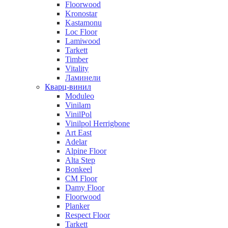
Floorwood
Kronostar
Kastamonu
Loc Floor
Lamiwood
Tarkett
Timber
Vitality
Ламинели
Кварц-винил
Moduleo
Vinilam
VinilPol
Vinilpol Herrigbone
Art East
Adelar
Alpine Floor
Alta Step
Bonkeel
CM Floor
Damy Floor
Floorwood
Planker
Respect Floor
Tarkett