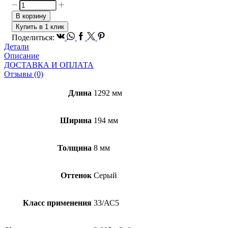
Количество
товара
В корзину
Ламинат
Купить в 1 клик
TARKETT
Vk
Whatsapp
Facebook
Twitter
Pinterest
Поделиться:
Ballet
Детали
Сильфида
Описание
ДОСТАВКА И ОПЛАТА
Отзывы (0)
Длина
1292 мм
Ширина
194 мм
Толщина
8 мм
Оттенок
Серый
Класс применения
33/АС5