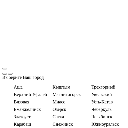
Выберите Ваш город
Аша
Кыштым
Трехгорный
Верхний Уфалей
Магнитогорск
Увельский
Вязовая
Миасс
Усть-Катав
Еманжелинск
Озерск
Чебаркуль
Златоуст
Сатка
Челябинск
Карабаш
Снежинск
Южноуральск