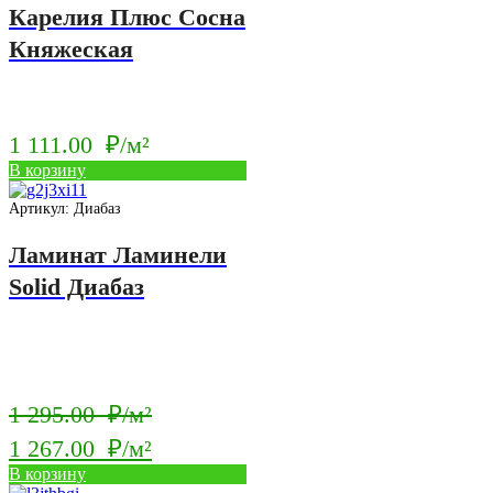
Карелия Плюс Сосна
Княжеская
1 111.00
₽/м²
В корзину
Артикул: Диабаз
Ламинат Ламинели
Solid Диабаз
Первоначальная
1 295.00
₽/м²
цена
1 267.00
₽/м²
составляла
Текущая
В корзину