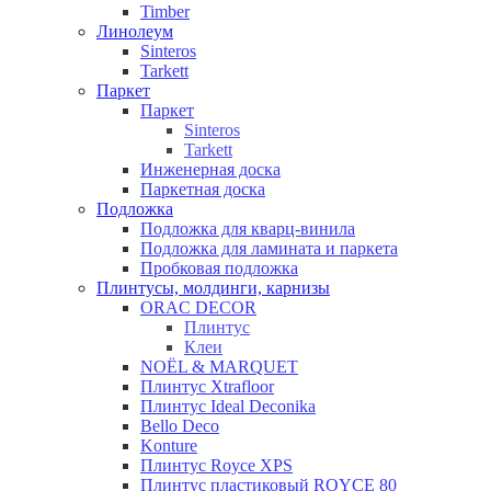
Timber
Линолеум
Sinteros
Tarkett
Паркет
Паркет
Sinteros
Tarkett
Инженерная доска
Паркетная доска
Подложка
Подложка для кварц-винила
Подложка для ламината и паркета
Пробковая подложка
Плинтусы, молдинги, карнизы
ORAC DECOR
Плинтус
Клеи
NOЁL & MARQUET
Плинтус Xtrafloor
Плинтус Ideal Deconika
Bello Deco
Konture
Плинтус Royce XPS
Плинтус пластиковый ROYCE 80