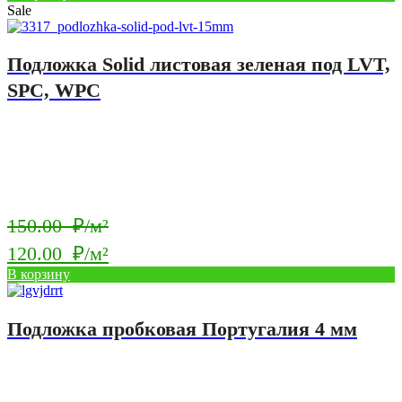
Sale
Подложка Solid листовая зеленая под LVT,
SPC, WPC
Первоначальная
150.00
₽/м²
цена
120.00
₽/м²
составляла
Текущая
В корзину
150.00
цена:
₽/
120.00
Подложка пробковая Португалия 4 мм
м².
₽/
м².