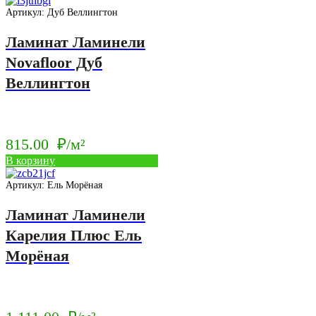
1
цена:
Артикул: Дуб Веллингтон
295.00
1
₽/
Ламинат Ламинели
267.00
м².
Novafloor Дуб
₽/
Веллингтон
м².
815.00
₽/м²
В корзину
Артикул: Ель Морёная
Ламинат Ламинели
Карелия Плюс Ель
Морёная