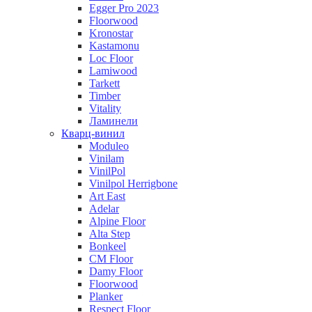
Egger Pro 2023
Floorwood
Kronostar
Kastamonu
Loc Floor
Lamiwood
Tarkett
Timber
Vitality
Ламинели
Кварц-винил
Moduleo
Vinilam
VinilPol
Vinilpol Herrigbone
Art East
Adelar
Alpine Floor
Alta Step
Bonkeel
CM Floor
Damy Floor
Floorwood
Planker
Respect Floor