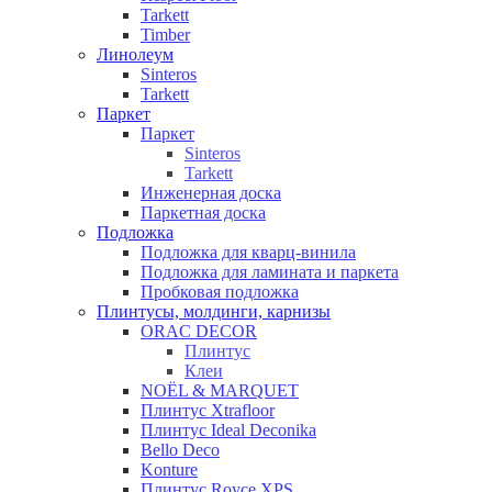
Tarkett
Timber
Линолеум
Sinteros
Tarkett
Паркет
Паркет
Sinteros
Tarkett
Инженерная доска
Паркетная доска
Подложка
Подложка для кварц-винила
Подложка для ламината и паркета
Пробковая подложка
Плинтусы, молдинги, карнизы
ORAC DECOR
Плинтус
Клеи
NOЁL & MARQUET
Плинтус Xtrafloor
Плинтус Ideal Deconika
Bello Deco
Konture
Плинтус Royce XPS