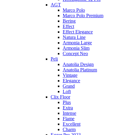
AGT
Marco Polo
Marco Polo Premium
Bering
Effect
Effect Elegance
Natura Line
Armonia Large
Armonia Slim
Concept Neo
Peli
Anatolia Design
Anatolia Platinum
Vintage
Elegance
Grand
Loft
Clix Floor
Plus
Extra
Intense
Flame
Excellent
Charm
Egger Pro 2023