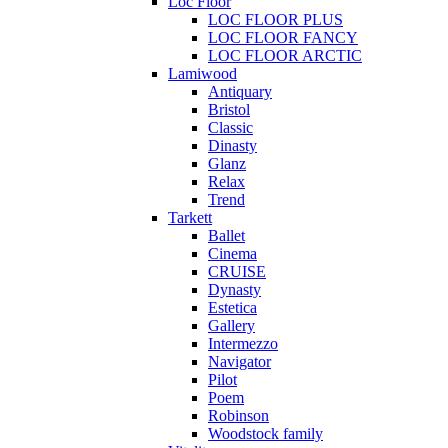
Loc Floor
LOC FLOOR PLUS
LOC FLOOR FANCY
LOC FLOOR ARCTIC
Lamiwood
Antiquary
Bristol
Classic
Dinasty
Glanz
Relax
Trend
Tarkett
Ballet
Cinema
CRUISE
Dynasty
Estetica
Gallery
Intermezzo
Navigator
Pilot
Poem
Robinson
Woodstock family