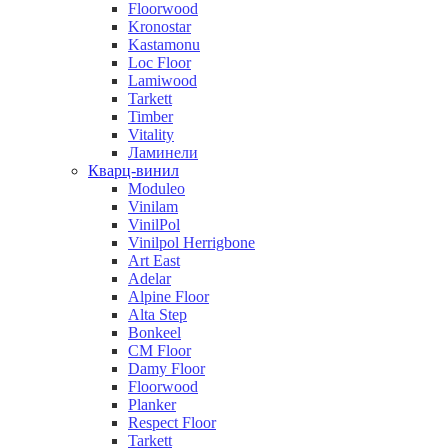
Floorwood
Kronostar
Kastamonu
Loc Floor
Lamiwood
Tarkett
Timber
Vitality
Ламинели
Кварц-винил
Moduleo
Vinilam
VinilPol
Vinilpol Herrigbone
Art East
Adelar
Alpine Floor
Alta Step
Bonkeel
CM Floor
Damy Floor
Floorwood
Planker
Respect Floor
Tarkett