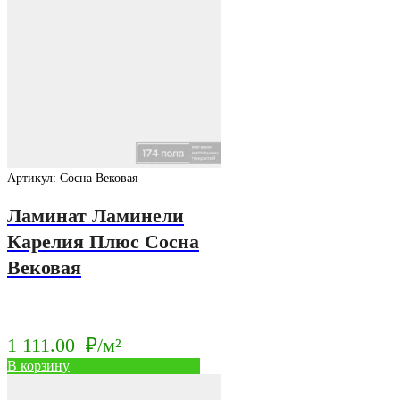
₽/
267.00
м².
₽/
м².
Артикул: Сосна Вековая
Ламинат Ламинели
Карелия Плюс Сосна
Вековая
1 111.00
₽/м²
В корзину