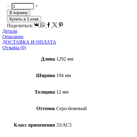
Количество
товара
В корзину
Ламинат
Купить в 1 клик
TARKETT
Vk
Whatsapp
Facebook
Twitter
Pinterest
Поделиться:
Navigator
Детали
Мартабан
Описание
ДОСТАВКА И ОПЛАТА
Отзывы (0)
Длина
1292 мм
Ширина
194 мм
Толщина
12 мм
Оттенок
Серо-бежевый
Класс применения
33/АС5