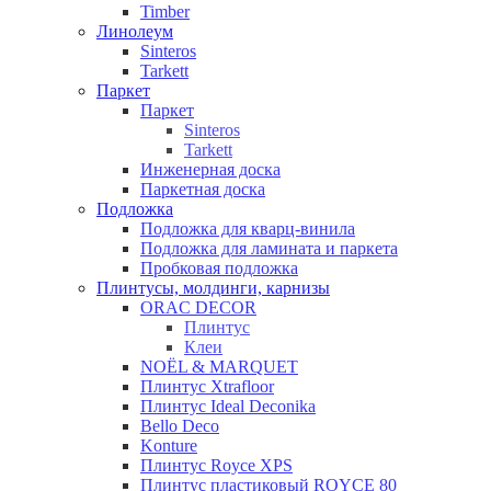
Timber
Линолеум
Sinteros
Tarkett
Паркет
Паркет
Sinteros
Tarkett
Инженерная доска
Паркетная доска
Подложка
Подложка для кварц-винила
Подложка для ламината и паркета
Пробковая подложка
Плинтусы, молдинги, карнизы
ORAC DECOR
Плинтус
Клеи
NOЁL & MARQUET
Плинтус Xtrafloor
Плинтус Ideal Deconika
Bello Deco
Konture
Плинтус Royce XPS
Плинтус пластиковый ROYCE 80