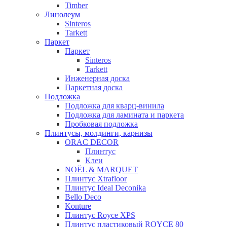
Timber
Линолеум
Sinteros
Tarkett
Паркет
Паркет
Sinteros
Tarkett
Инженерная доска
Паркетная доска
Подложка
Подложка для кварц-винила
Подложка для ламината и паркета
Пробковая подложка
Плинтусы, молдинги, карнизы
ORAC DECOR
Плинтус
Клеи
NOЁL & MARQUET
Плинтус Xtrafloor
Плинтус Ideal Deconika
Bello Deco
Konture
Плинтус Royce XPS
Плинтус пластиковый ROYCE 80