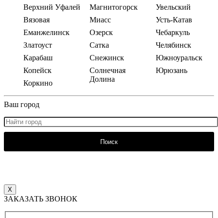
Верхний Уфалей
Магнитогорск
Увельский
Вязовая
Миасс
Усть-Катав
Еманжелинск
Озерск
Чебаркуль
Златоуст
Сатка
Челябинск
Карабаш
Снежинск
Южноуральск
Копейск
Солнечная
Юрюзань
Долина
Коркино
Ваш город
Поиск
X
ЗАКАЗАТЬ ЗВОНОК