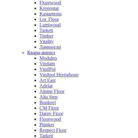
Floorwood
Kronostar
Kastamonu
Loc Floor
Lamiwood
Tarkett
Timber
Vitality
Ламинели
Кварц-винил
Moduleo
Vinilam
VinilPol
Vinilpol Herrigbone
Art East
Adelar
Alpine Floor
Alta Step
Bonkeel
CM Floor
Damy Floor
Floorwood
Planker
Respect Floor
Tarkett