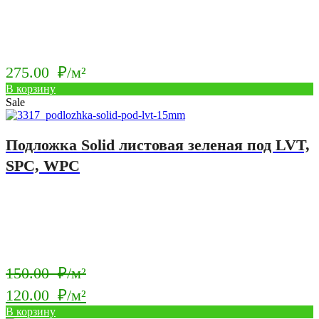
275.00
₽/м²
В корзину
Sale
Подложка Solid листовая зеленая под LVT,
SPC, WPC
Первоначальная
150.00
₽/м²
цена
120.00
₽/м²
составляла
Текущая
В корзину