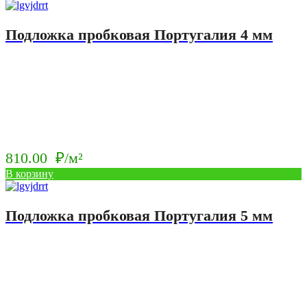
150.00
цена:
₽/
120.00
Подложка пробковая Португалия 4 мм
м².
₽/
м².
810.00
₽/м²
В корзину
Подложка пробковая Португалия 5 мм