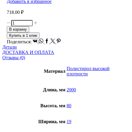
Добавить в избранное
718.00
₽
Количество
товара
В корзину
Молдинг
Купить в 1 клик
Bello
Vk
Whatsapp
Facebook
Twitter
Pinterest
Поделиться:
Deco
Детали
М9
ДОСТАВКА И ОПЛАТА
80-
Отзывы (0)
19
Полистирол высокой
Материал
плотности
Длина, мм
2000
Высота, мм
80
Ширина, мм
19