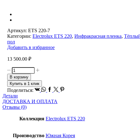
Артикул:
ETS 220-7
Категории:
Electrolux ETS 220
,
Инфракрасная пленка
,
Тёплы
пол
Добавить в избранное
13 500.00
₽
Количество
товара
В корзину
Пленка
Купить в 1 клик
инфракрасная
Vk
Whatsapp
Facebook
Twitter
Pinterest
Поделиться:
нагревательная
Детали
Electrolux
ДОСТАВКА И ОПЛАТА
ETS
Отзывы (0)
220-
7
Коллекция
Electrolux ETS 220
(комплект
теплого
пола)
Производство
Южная Корея