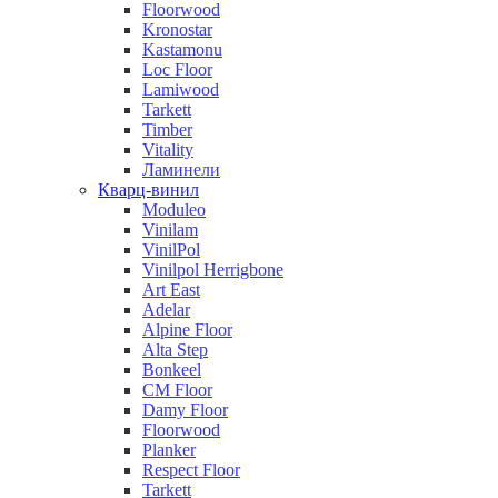
Floorwood
Kronostar
Kastamonu
Loc Floor
Lamiwood
Tarkett
Timber
Vitality
Ламинели
Кварц-винил
Moduleo
Vinilam
VinilPol
Vinilpol Herrigbone
Art East
Adelar
Alpine Floor
Alta Step
Bonkeel
CM Floor
Damy Floor
Floorwood
Planker
Respect Floor
Tarkett