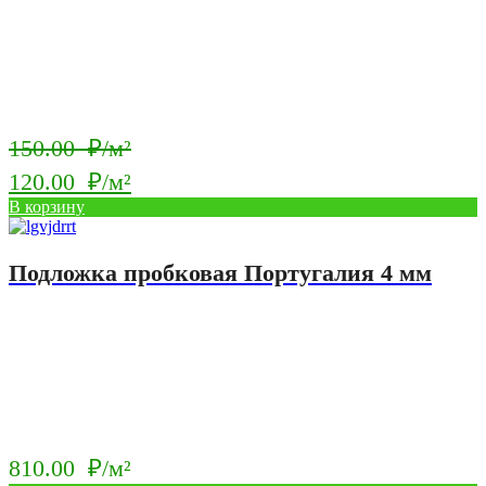
Первоначальная
150.00
₽/м²
цена
120.00
₽/м²
составляла
Текущая
В корзину
150.00
цена:
₽/
120.00
Подложка пробковая Португалия 4 мм
м².
₽/
м².
810.00
₽/м²