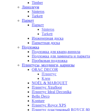
Timber
Линолеум
Sinteros
Tarkett
Паркет
Паркет
Sinteros
Tarkett
Инженерная доска
Паркетная доска
Подложка
Подложка для кварц-винила
Подложка для ламината и паркета
Пробковая подложка
Плинтусы, молдинги, карнизы
ORAC DECOR
Плинтус
Клеи
NOЁL & MARQUET
Плинтус Xtrafloor
Плинтус Ideal Deconika
Bello Deco
Konture
Плинтус Royce XPS
Плинтус пластиковый ROYCE 80