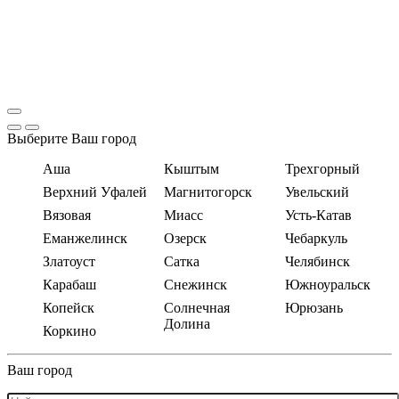
Выберите Ваш город
Аша
Кыштым
Трехгорный
Верхний Уфалей
Магнитогорск
Увельский
Вязовая
Миасс
Усть-Катав
Еманжелинск
Озерск
Чебаркуль
Златоуст
Сатка
Челябинск
Карабаш
Снежинск
Южноуральск
Копейск
Солнечная
Юрюзань
Долина
Коркино
Ваш город