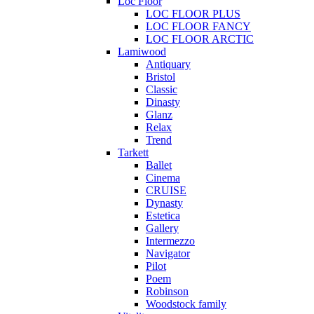
Loc Floor
LOC FLOOR PLUS
LOC FLOOR FANCY
LOC FLOOR ARCTIC
Lamiwood
Antiquary
Bristol
Classic
Dinasty
Glanz
Relax
Trend
Tarkett
Ballet
Cinema
CRUISE
Dynasty
Estetica
Gallery
Intermezzo
Navigator
Pilot
Poem
Robinson
Woodstock family