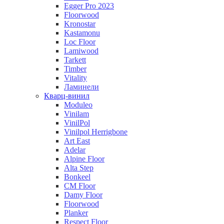
Egger Pro 2023
Floorwood
Kronostar
Kastamonu
Loc Floor
Lamiwood
Tarkett
Timber
Vitality
Ламинели
Кварц-винил
Moduleo
Vinilam
VinilPol
Vinilpol Herrigbone
Art East
Adelar
Alpine Floor
Alta Step
Bonkeel
CM Floor
Damy Floor
Floorwood
Planker
Respect Floor