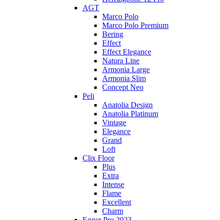
AGT
Marco Polo
Marco Polo Premium
Bering
Effect
Effect Elegance
Natura Line
Armonia Large
Armonia Slim
Concept Neo
Peli
Anatolia Design
Anatolia Platinum
Vintage
Elegance
Grand
Loft
Clix Floor
Plus
Extra
Intense
Flame
Excellent
Charm
Egger Pro 2023