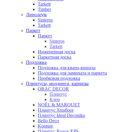
Tarkett
Timber
Линолеум
Sinteros
Tarkett
Паркет
Паркет
Sinteros
Tarkett
Инженерная доска
Паркетная доска
Подложка
Подложка для кварц-винила
Подложка для ламината и паркета
Пробковая подложка
Плинтусы, молдинги, карнизы
ORAC DECOR
Плинтус
Клеи
NOЁL & MARQUET
Плинтус Xtrafloor
Плинтус Ideal Deconika
Bello Deco
Konture
Плинтус Royce XPS