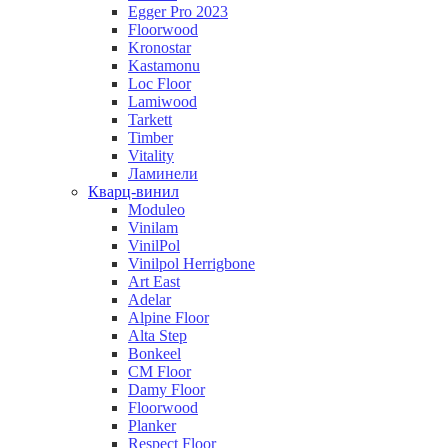
Egger Pro 2023
Floorwood
Kronostar
Kastamonu
Loc Floor
Lamiwood
Tarkett
Timber
Vitality
Ламинели
Кварц-винил
Moduleo
Vinilam
VinilPol
Vinilpol Herrigbone
Art East
Adelar
Alpine Floor
Alta Step
Bonkeel
CM Floor
Damy Floor
Floorwood
Planker
Respect Floor