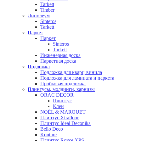
Tarkett
Timber
Линолеум
Sinteros
Tarkett
Паркет
Паркет
Sinteros
Tarkett
Инженерная доска
Паркетная доска
Подложка
Подложка для кварц-винила
Подложка для ламината и паркета
Пробковая подложка
Плинтусы, молдинги, карнизы
ORAC DECOR
Плинтус
Клеи
NOЁL & MARQUET
Плинтус Xtrafloor
Плинтус Ideal Deconika
Bello Deco
Konture
Плинтус Royce XPS