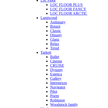
Loc Floor
LOC FLOOR PLUS
LOC FLOOR FANCY
LOC FLOOR ARCTIC
Lamiwood
Antiquary
Bristol
Classic
Dinasty
Glanz
Relax
Trend
Tarkett
Ballet
Cinema
CRUISE
Dynasty
Estetica
Gallery
Intermezzo
Navigator
Pilot
Poem
Robinson
Woodstock family