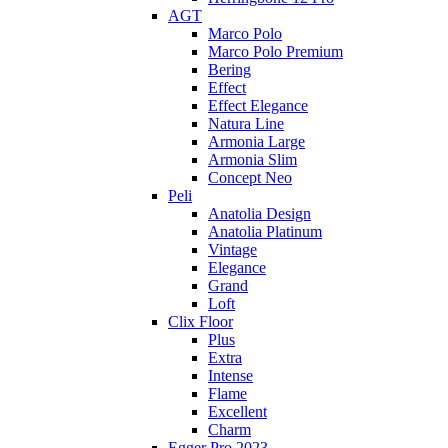
AGT
Marco Polo
Marco Polo Premium
Bering
Effect
Effect Elegance
Natura Line
Armonia Large
Armonia Slim
Concept Neo
Peli
Anatolia Design
Anatolia Platinum
Vintage
Elegance
Grand
Loft
Clix Floor
Plus
Extra
Intense
Flame
Excellent
Charm
Egger Pro 2023