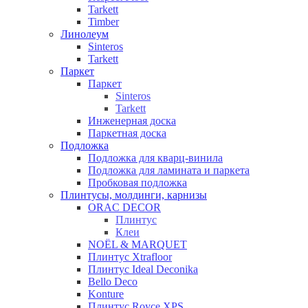
Tarkett
Timber
Линолеум
Sinteros
Tarkett
Паркет
Паркет
Sinteros
Tarkett
Инженерная доска
Паркетная доска
Подложка
Подложка для кварц-винила
Подложка для ламината и паркета
Пробковая подложка
Плинтусы, молдинги, карнизы
ORAC DECOR
Плинтус
Клеи
NOЁL & MARQUET
Плинтус Xtrafloor
Плинтус Ideal Deconika
Bello Deco
Konture
Плинтус Royce XPS