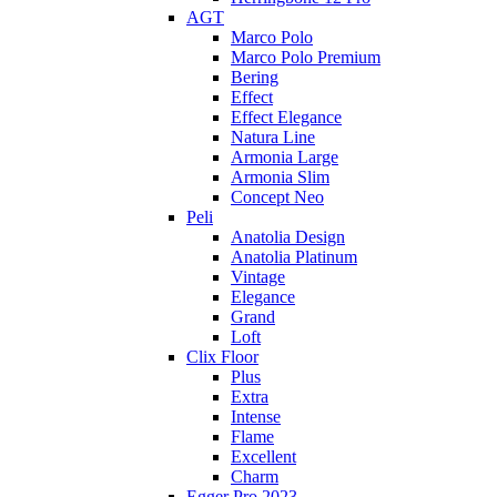
AGT
Marco Polo
Marco Polo Premium
Bering
Effect
Effect Elegance
Natura Line
Armonia Large
Armonia Slim
Concept Neo
Peli
Anatolia Design
Anatolia Platinum
Vintage
Elegance
Grand
Loft
Clix Floor
Plus
Extra
Intense
Flame
Excellent
Charm
Egger Pro 2023