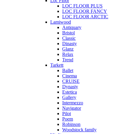
Loc Floor
LOC FLOOR PLUS
LOC FLOOR FANCY
LOC FLOOR ARCTIC
Lamiwood
Antiquary
Bristol
Classic
Dinasty
Glanz
Relax
Trend
Tarkett
Ballet
Cinema
CRUISE
Dynasty
Estetica
Gallery
Intermezzo
Navigator
Pilot
Poem
Robinson
Woodstock family