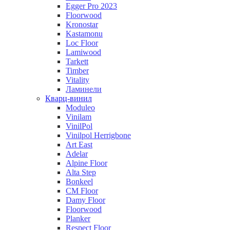
Egger Pro 2023
Floorwood
Kronostar
Kastamonu
Loc Floor
Lamiwood
Tarkett
Timber
Vitality
Ламинели
Кварц-винил
Moduleo
Vinilam
VinilPol
Vinilpol Herrigbone
Art East
Adelar
Alpine Floor
Alta Step
Bonkeel
CM Floor
Damy Floor
Floorwood
Planker
Respect Floor