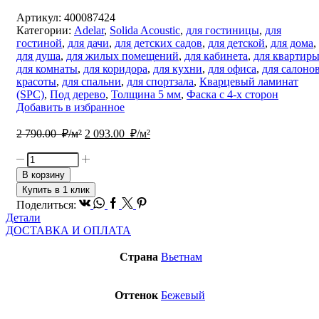
Артикул:
400087424
Категории:
Adelar
,
Solida Acoustic
,
для гостиницы
,
для
гостиной
,
для дачи
,
для детских садов
,
для детской
,
для дома
,
для душа
,
для жилых помещений
,
для кабинета
,
для квартир
для комнаты
,
для коридора
,
для кухни
,
для офиса
,
для салоно
красоты
,
для спальни
,
для спортзала
,
Кварцевый ламинат
(SPC)
,
Под дерево
,
Толщина 5 мм
,
Фаска с 4-х сторон
Добавить в избранное
Первоначальная
Текущая
2 790.00
₽/м²
2 093.00
₽/м²
цена
цена:
составляла
2
Количество
2
093.00
товара
В корзину
790.00
SPC
₽/
Купить в 1 клик
ламинат
₽/
м².
Vk
Whatsapp
Facebook
Twitter
Pinterest
Поделиться:
Adelar
м².
Детали
Solida
ДОСТАВКА И ОПЛАТА
Ac
Riviera
Страна
Вьетнам
Oak
03220LA
Оттенок
Бежевый