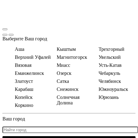
Выберите Ваш город
Аша
Кыштым
Трехгорный
Верхний Уфалей
Магнитогорск
Увельский
Вязовая
Миасс
Усть-Катав
Еманжелинск
Озерск
Чебаркуль
Златоуст
Сатка
Челябинск
Карабаш
Снежинск
Южноуральск
Копейск
Солнечная
Юрюзань
Долина
Коркино
Ваш город