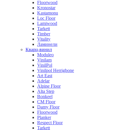
Floorwood
Kronostar
Kastamonu
Loc Floor
Lamiwood
Tarkett
Timber
Vitality
Ламинели
Кварц-винил
Moduleo
Vinilam
VinilPol
Vinilpol Herrigbone
Art East
Adelar
Alpine Floor
Alta Step
Bonkeel
CM Floor
Damy Floor
Floorwood
Planker
Respect Floor
Tarkett