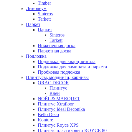
Timber
Линолеум
Sinteros
Tarkett
Паркет
Паркет
Sinteros
Tarkett
Инженерная доска
Паркетная доска
Подложка
Подложка для кварц-винила
Подложка для ламината и паркета
Пробковая подложка
Плинтусы, молдинги, карнизы
ORAC DECOR
Плинтус
Клеи
NOЁL & MARQUET
Плинтус Xtrafloor
Плинтус Ideal Deconika
Bello Deco
Konture
Плинтус Royce XPS
Плинтус пластиковый ROYCE 80