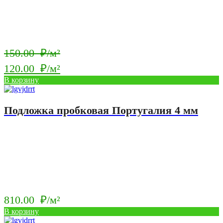
Первоначальная
150.00
₽/м²
цена
120.00
₽/м²
составляла
Текущая
В корзину
150.00
цена:
₽/
120.00
Подложка пробковая Португалия 4 мм
м².
₽/
м².
810.00
₽/м²
В корзину