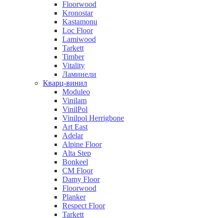
Floorwood
Kronostar
Kastamonu
Loc Floor
Lamiwood
Tarkett
Timber
Vitality
Ламинели
Кварц-винил
Moduleo
Vinilam
VinilPol
Vinilpol Herrigbone
Art East
Adelar
Alpine Floor
Alta Step
Bonkeel
CM Floor
Damy Floor
Floorwood
Planker
Respect Floor
Tarkett