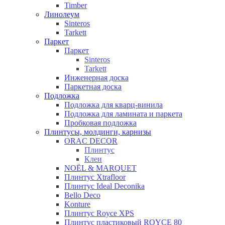
Timber
Линолеум
Sinteros
Tarkett
Паркет
Паркет
Sinteros
Tarkett
Инженерная доска
Паркетная доска
Подложка
Подложка для кварц-винила
Подложка для ламината и паркета
Пробковая подложка
Плинтусы, молдинги, карнизы
ORAC DECOR
Плинтус
Клеи
NOЁL & MARQUET
Плинтус Xtrafloor
Плинтус Ideal Deconika
Bello Deco
Konture
Плинтус Royce XPS
Плинтус пластиковый ROYCE 80