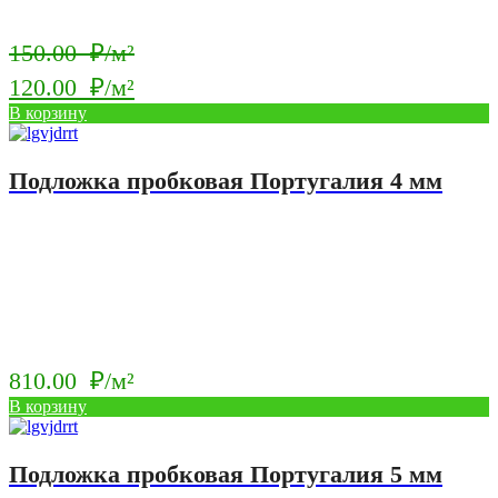
Первоначальная
150.00
₽/м²
цена
120.00
₽/м²
составляла
Текущая
В корзину
150.00
цена:
₽/
120.00
Подложка пробковая Португалия 4 мм
м².
₽/
м².
810.00
₽/м²
В корзину
Подложка пробковая Португалия 5 мм