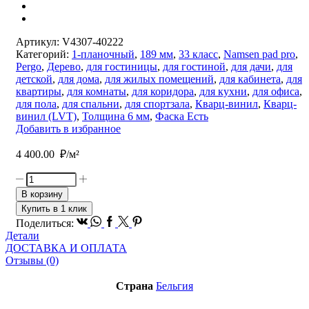
Артикул:
V4307-40222
Категорий:
1-планочный
,
189 мм
,
33 класс
,
Namsen pad pro
,
Pergo
,
Дерево
,
для гостиницы
,
для гостиной
,
для дачи
,
для
детской
,
для дома
,
для жилых помещений
,
для кабинета
,
для
квартиры
,
для комнаты
,
для коридора
,
для кухни
,
для офиса
,
для пола
,
для спальни
,
для спортзала
,
Кварц-винил
,
Кварц-
винил (LVT)
,
Толщина 6 мм
,
Фаска Есть
Добавить в избранное
4 400.00
₽/м²
Количество
товара
В корзину
Виниловый
Купить в 1 клик
ламинат
Vk
Whatsapp
Facebook
Twitter
Pinterest
Поделиться:
Pergo
Детали
Namsen
ДОСТАВКА И ОПЛАТА
Pad
Отзывы (0)
Pro
Дуб
Страна
Бельгия
Хижина
Натуральный