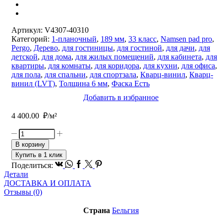
Артикул:
V4307-40310
Категорий:
1-планочный
,
189 мм
,
33 класс
,
Namsen pad pro
,
Pergo
,
Дерево
,
для гостиницы
,
для гостиной
,
для дачи
,
для
детской
,
для дома
,
для жилых помещений
,
для кабинета
,
для
квартиры
,
для комнаты
,
для коридора
,
для кухни
,
для офиса
,
для пола
,
для спальни
,
для спортзала
,
Кварц-винил
,
Кварц-
винил (LVT)
,
Толщина 6 мм
,
Фаска Есть
Добавить в избранное
4 400.00
₽/м²
Количество
товара
В корзину
Виниловый
Купить в 1 клик
ламинат
Vk
Whatsapp
Facebook
Twitter
Pinterest
Поделиться:
Pergo
Детали
Namsen
ДОСТАВКА И ОПЛАТА
Pad
Отзывы (0)
Pro
Норвежский
Страна
Бельгия
Дуб
Белый