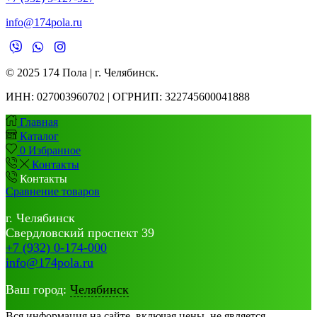
info@174pola.ru
© 2025 174 Пола | г. Челябинск.
ИНН:
027003960702 | ОГРНИП: 322745600041888
Главная
Каталог
0
Избранное
Контакты
Контакты
Сравнение товаров
г. Челябинск
Свердловский проспект 39
+7 (932) 0-174-000
info@174pola.ru
Ваш город:
Челябинск
Вся информация на сайте, включая цены, не является