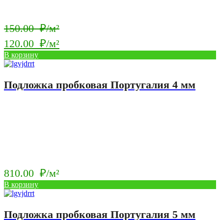
Первоначальная
150.00
₽/м²
цена
120.00
₽/м²
составляла
Текущая
В корзину
150.00
цена:
₽/
120.00
Подложка пробковая Португалия 4 мм
м².
₽/
м².
810.00
₽/м²
В корзину
Подложка пробковая Португалия 5 мм