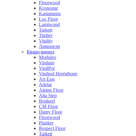
Floorwood
Kronostar
Kastamonu
Loc Floor
Lamiwood
Tarkett
Timber
Vitality
Ламинели
Кварц-винил
Moduleo
Vinilam
VinilPol
Vinilpol Herrigbone
Art East
Adelar
Alpine Floor
Alta Step
Bonkeel
CM Floor
Damy Floor
Floorwood
Planker
Respect Floor
Tarkett