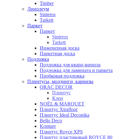
Timber
Линолеум
Sinteros
Tarkett
Паркет
Паркет
Sinteros
Tarkett
Инженерная доска
Паркетная доска
Подложка
Подложка для кварц-винила
Подложка для ламината и паркета
Пробковая подложка
Плинтусы, молдинги, карнизы
ORAC DECOR
Плинтус
Клеи
NOЁL & MARQUET
Плинтус Xtrafloor
Плинтус Ideal Deconika
Bello Deco
Konture
Плинтус Royce XPS
Плинтус пластиковый ROYCE 80