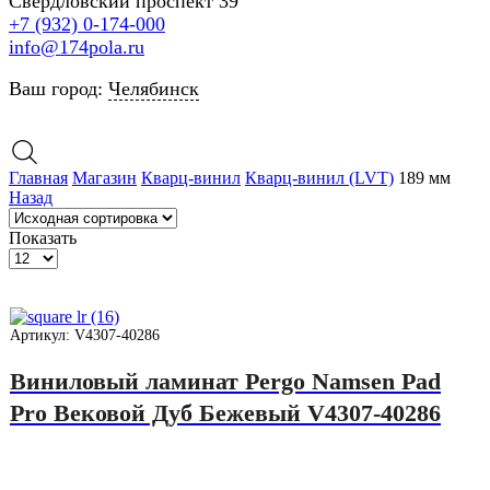
Свердловский проспект 39
+7 (932) 0-174-000
info@174pola.ru
Ваш город:
Челябинск
Главная
Магазин
Кварц-винил
Кварц-винил (LVT)
189 мм
Назад
Показать
Товары
на
странице
Артикул: V4307-40286
Виниловый ламинат Pergo Namsen Pad
Pro Вековой Дуб Бежевый V4307-40286