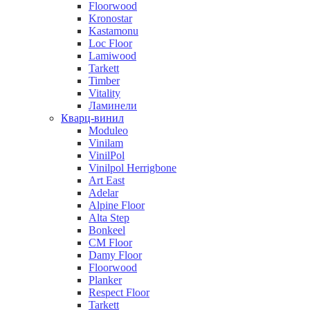
Floorwood
Kronostar
Kastamonu
Loc Floor
Lamiwood
Tarkett
Timber
Vitality
Ламинели
Кварц-винил
Moduleo
Vinilam
VinilPol
Vinilpol Herrigbone
Art East
Adelar
Alpine Floor
Alta Step
Bonkeel
CM Floor
Damy Floor
Floorwood
Planker
Respect Floor
Tarkett