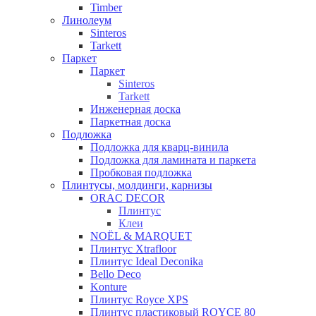
Timber
Линолеум
Sinteros
Tarkett
Паркет
Паркет
Sinteros
Tarkett
Инженерная доска
Паркетная доска
Подложка
Подложка для кварц-винила
Подложка для ламината и паркета
Пробковая подложка
Плинтусы, молдинги, карнизы
ORAC DECOR
Плинтус
Клеи
NOЁL & MARQUET
Плинтус Xtrafloor
Плинтус Ideal Deconika
Bello Deco
Konture
Плинтус Royce XPS
Плинтус пластиковый ROYCE 80