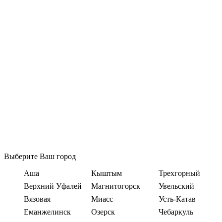
Выберите Ваш город
Аша
Кыштым
Трехгорный
Верхний Уфалей
Магнитогорск
Увельский
Вязовая
Миасс
Усть-Катав
Еманжелинск
Озерск
Чебаркуль