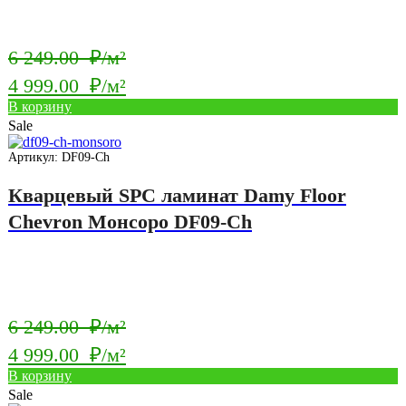
Первоначальная
6 249.00
₽/м²
цена
4 999.00
₽/м²
составляла
Текущая
В корзину
6
Sale
цена:
249.00
4
Артикул: DF09-Ch
₽/
999.00
Кварцевый SPC ламинат Damy Floor
м².
₽/
Chevron Монсоро DF09-Ch
м².
Первоначальная
6 249.00
₽/м²
цена
4 999.00
₽/м²
составляла
Текущая
В корзину
6
Sale
цена: