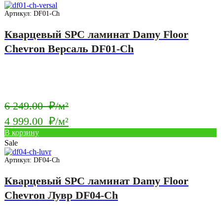
цена:
249.00
4
Артикул: DF01-Ch
₽/
999.00
Кварцевый SPC ламинат Damy Floor
м².
₽/
Chevron Версаль DF01-Ch
м².
Первоначальная
6 249.00
₽/м²
цена
4 999.00
₽/м²
составляла
Текущая
В корзину
6
Sale
цена:
249.00
4
Артикул: DF04-Ch
₽/
999.00
Кварцевый SPC ламинат Damy Floor
м².
₽/
Chevron Лувр DF04-Ch
м².