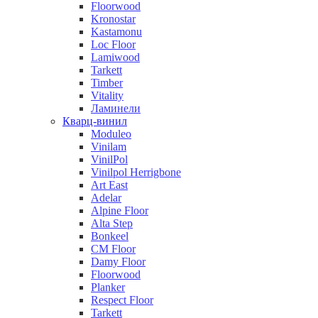
Floorwood
Kronostar
Kastamonu
Loc Floor
Lamiwood
Tarkett
Timber
Vitality
Ламинели
Кварц-винил
Moduleo
Vinilam
VinilPol
Vinilpol Herrigbone
Art East
Adelar
Alpine Floor
Alta Step
Bonkeel
CM Floor
Damy Floor
Floorwood
Planker
Respect Floor
Tarkett