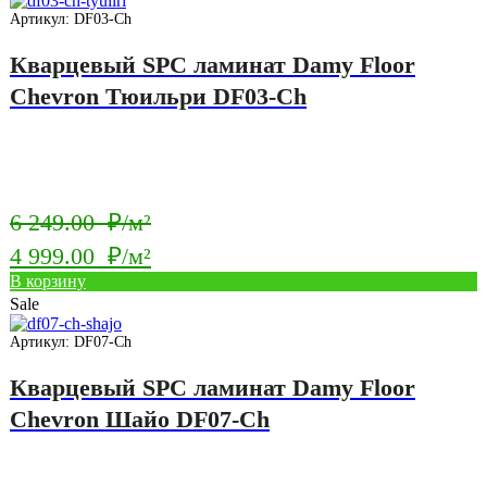
249.00
4
Артикул: DF03-Ch
₽/
999.00
Кварцевый SPC ламинат Damy Floor
м².
₽/
Chevron Тюильри DF03-Ch
м².
Первоначальная
6 249.00
₽/м²
цена
4 999.00
₽/м²
составляла
Текущая
В корзину
6
Sale
цена:
249.00
4
Артикул: DF07-Ch
₽/
999.00
Кварцевый SPC ламинат Damy Floor
м².
₽/
Chevron Шайо DF07-Ch
м².