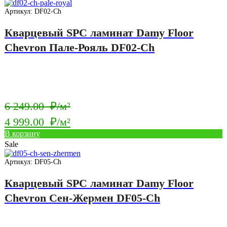
249.00
4
Артикул: DF02-Ch
₽/
999.00
Кварцевый SPC ламинат Damy Floor
м².
₽/
Chevron Пале-Рояль DF02-Ch
м².
Первоначальная
6 249.00
₽/м²
цена
4 999.00
₽/м²
составляла
Текущая
В корзину
6
Sale
цена:
249.00
4
Артикул: DF05-Ch
₽/
999.00
Кварцевый SPC ламинат Damy Floor
м².
₽/
Chevron Сен-Жермен DF05-Ch
м².