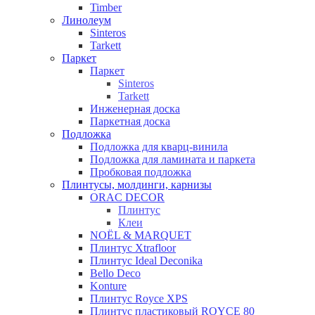
Timber
Линолеум
Sinteros
Tarkett
Паркет
Паркет
Sinteros
Tarkett
Инженерная доска
Паркетная доска
Подложка
Подложка для кварц-винила
Подложка для ламината и паркета
Пробковая подложка
Плинтусы, молдинги, карнизы
ORAC DECOR
Плинтус
Клеи
NOЁL & MARQUET
Плинтус Xtrafloor
Плинтус Ideal Deconika
Bello Deco
Konture
Плинтус Royce XPS
Плинтус пластиковый ROYCE 80