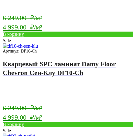
Первоначальная
6 249.00
₽/м²
цена
4 999.00
₽/м²
составляла
Текущая
В корзину
6
Sale
цена:
249.00
4
Артикул: DF10-Ch
₽/
999.00
Кварцевый SPC ламинат Damy Floor
м².
₽/
Chevron Сен-Клу DF10-Ch
м².
Первоначальная
6 249.00
₽/м²
цена
4 999.00
₽/м²
составляла
Текущая
В корзину
6
Sale
цена: