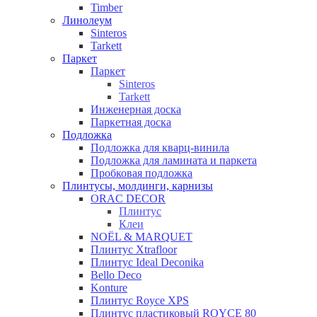
Timber
Линолеум
Sinteros
Tarkett
Паркет
Паркет
Sinteros
Tarkett
Инженерная доска
Паркетная доска
Подложка
Подложка для кварц-винила
Подложка для ламината и паркета
Пробковая подложка
Плинтусы, молдинги, карнизы
ORAC DECOR
Плинтус
Клеи
NOЁL & MARQUET
Плинтус Xtrafloor
Плинтус Ideal Deconika
Bello Deco
Konture
Плинтус Royce XPS
Плинтус пластиковый ROYCE 80