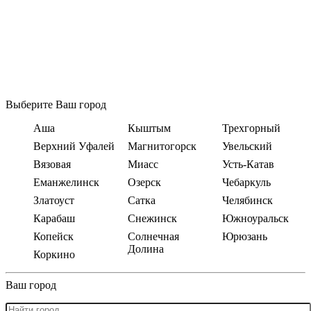
Выберите Ваш город
Аша
Кыштым
Трехгорный
Верхний Уфалей
Магнитогорск
Увельский
Вязовая
Миасс
Усть-Катав
Еманжелинск
Озерск
Чебаркуль
Златоуст
Сатка
Челябинск
Карабаш
Снежинск
Южноуральск
Копейск
Солнечная
Юрюзань
Долина
Коркино
Ваш город