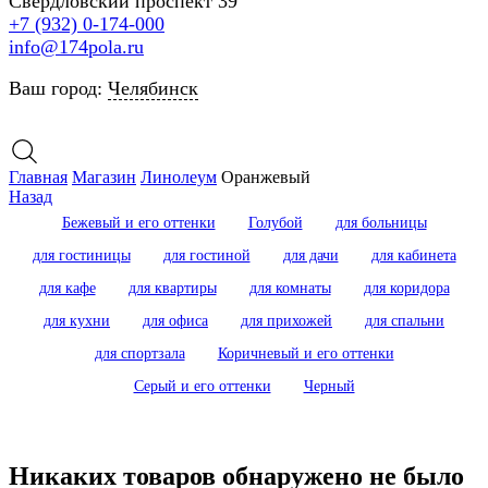
Свердловский проспект 39
+7 (932) 0-174-000
info@174pola.ru
Ваш город:
Челябинск
Главная
Магазин
Линолеум
Оранжевый
Назад
Бежевый и его оттенки
Голубой
для больницы
для гостиницы
для гостиной
для дачи
для кабинета
для кафе
для квартиры
для комнаты
для коридора
для кухни
для офиса
для прихожей
для спальни
для спортзала
Коричневый и его оттенки
Серый и его оттенки
Черный
Никаких товаров обнаружено не было