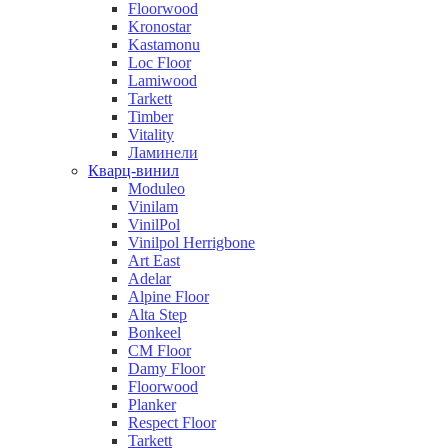
Floorwood
Kronostar
Kastamonu
Loc Floor
Lamiwood
Tarkett
Timber
Vitality
Ламинели
Кварц-винил
Moduleo
Vinilam
VinilPol
Vinilpol Herrigbone
Art East
Adelar
Alpine Floor
Alta Step
Bonkeel
CM Floor
Damy Floor
Floorwood
Planker
Respect Floor
Tarkett